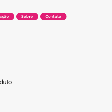
ação
Sobre
Contato
duto
1