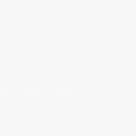
ação
Sobre
Contato
Contato
O festival
Instagram
s
A rua
Whatsapp
sical
Produção