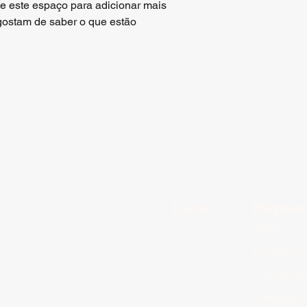
e este espaço para adicionar mais 
segurança.
ostam de saber o que estão 
Início
Program
Geral
Expositore
Line up Mu
Atrações